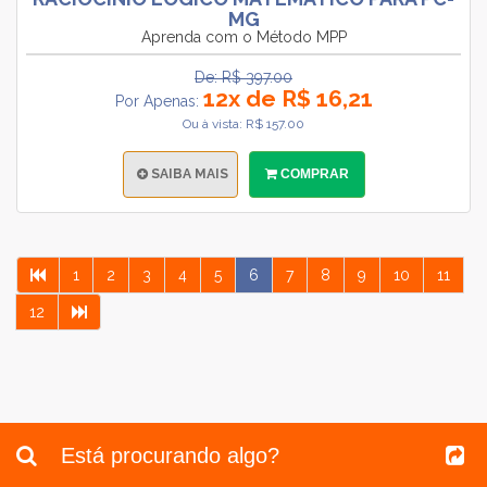
MG
Aprenda com o Método MPP
De: R$ 397.00
12x de R$ 16,21
Por Apenas:
Ou à vista: R$ 157.00
SAIBA MAIS
COMPRAR
1
2
3
4
5
6
7
8
9
10
11
12