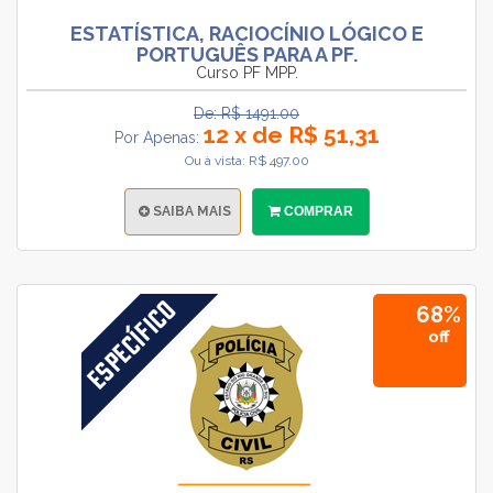
ESTATÍSTICA, RACIOCÍNIO LÓGICO E
PORTUGUÊS PARA A PF.
Curso PF MPP.
De: R$ 1491.00
12 x de R$ 51,31
Por Apenas:
Ou à vista: R$ 497.00
SAIBA MAIS
COMPRAR
68%
off