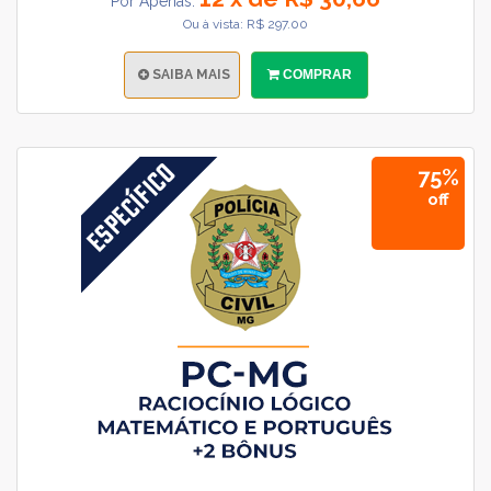
Por Apenas:
Ou à vista: R$ 297.00
SAIBA MAIS
COMPRAR
75%
off