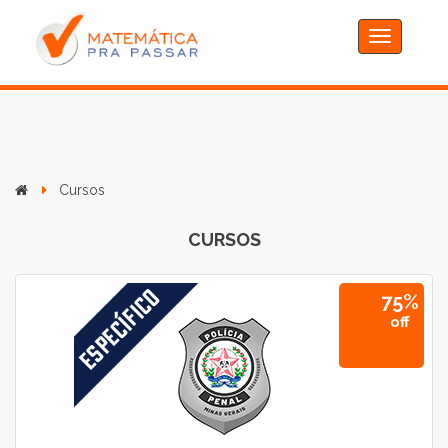
Toggle
navigation
Cursos
CURSOS
75%
off