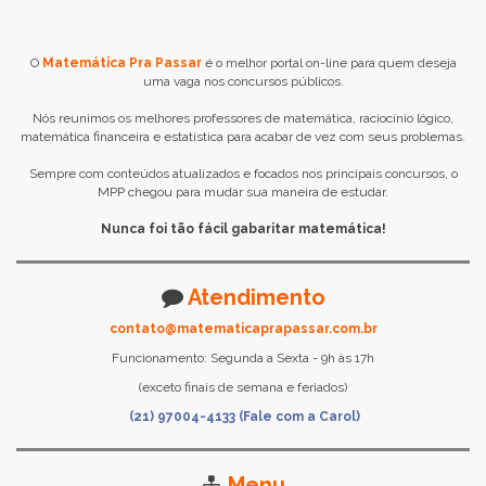
O
Matemática Pra Passar
é o melhor portal on-line para quem deseja
uma vaga nos concursos públicos.
Nós reunimos os melhores professores de matemática, raciocínio lógico,
matemática financeira e estatística para acabar de vez com seus problemas.
Sempre com conteúdos atualizados e focados nos principais concursos, o
MPP chegou para mudar sua maneira de estudar.
Nunca foi tão fácil gabaritar matemática!
Atendimento
contato@matematicaprapassar.com.br
Funcionamento: Segunda a Sexta - 9h às 17h
(exceto finais de semana e feriados)
(21) 97004-4133 (Fale com a Carol)
Menu