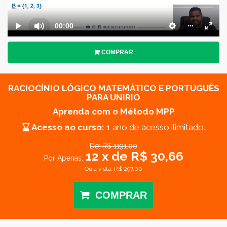
COMPRAR
RACIOCÍNIO LÓGICO MATEMÁTICO E PORTUGUÊS
PARA UNIRIO
Aprenda com o Método MPP
Acesso ao curso:
1 ano de acesso ilimitado.
De: R$ 1191.00
12 x de R$ 30,66
Por Apenas:
Ou à vista: R$ 297.00
COMPRAR