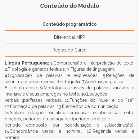
Conteúdo do Módulo
Conteúdo programático
Diferencial MPP
Regras do Curso
Língua Portuguesa:
1.Compreensão e interpretação de texto.
2.Tipologia e gêneros textuais. 3.Figuras de linguagem.
4.Significação de palavras e expressões. 5.Relações de
sinonímia e de antonímia. 6.Ortografia. 7.Acentuação gráfica.
8.Uso da crase. 9.Morfologia: classes de palavras variáveis e
invariáveis e seus empregos no texto. 10.Locuções
verbais (perífrases verbais). 11.Funções do “que” e do “se”.
12.Formação de palavras. 13.Elementos de comunicação.
14.Sintaxe: relações sintático-semânticas estabelecidas entre
orações, períodos ou parágrafos (período simples e
período composto por coordenação e subordinação).
15.Concordância verbal e nominal. 16.Regência verbal e
nominal.