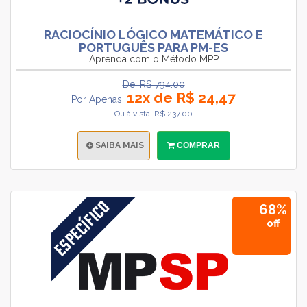
RACIOCÍNIO LÓGICO MATEMÁTICO E
PORTUGUÊS PARA PM-ES
Aprenda com o Método MPP
De: R$ 794.00
12x de R$ 24,47
Por Apenas:
Ou à vista: R$ 237.00
SAIBA MAIS
COMPRAR
68%
off