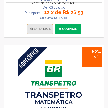
Aprenda com o Método MPP
De: R$ 1191.00
12 x de R$ 26,53
Por Apenas:
Ou à vista: R$ 257.00
SAIBA MAIS
COMPRAR
82%
off