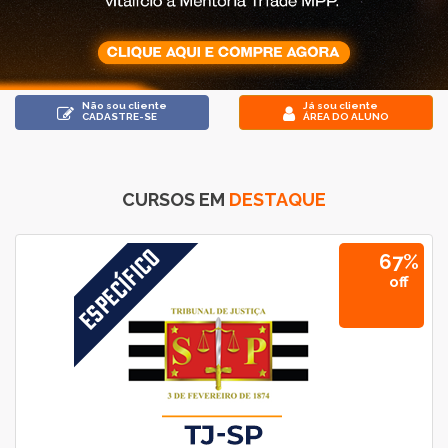
Não sou cliente
Já sou cliente
CADASTRE-SE
ÁREA DO ALUNO
CURSOS EM
DESTAQUE
67%
off