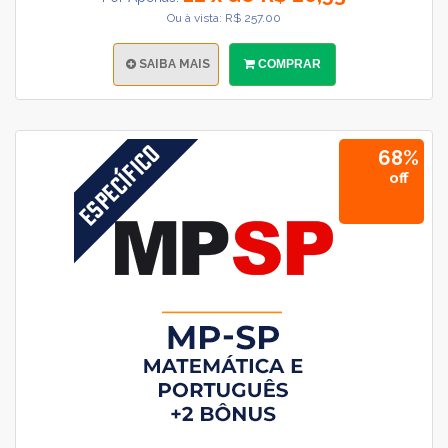
Ou à vista: R$ 257.00
SAIBA MAIS
COMPRAR
68%
off