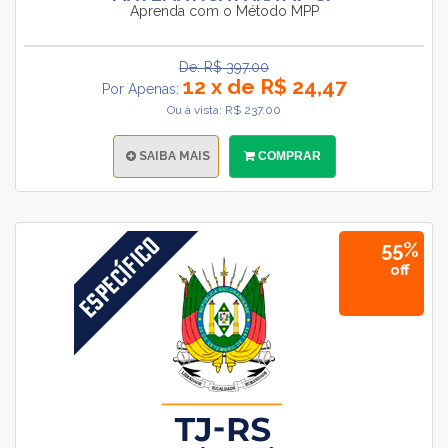
Aprenda com o Método MPP
De: R$ 397.00
12 x de R$ 24,47
Por Apenas:
Ou à vista: R$ 237.00
SAIBA MAIS
COMPRAR
55%
off