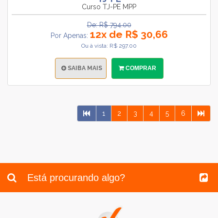
Curso TJ-PE MPP
De: R$ 794.00
12x de R$ 30,66
Por Apenas:
Ou à vista: R$ 297.00
SAIBA MAIS
COMPRAR
1
2
3
4
5
6