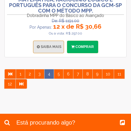
PORTUGUÊS PARA O CONCURSO DA GCM-SP
COM O MÉTODO MPP.
Dobradinha MPP do Básico ao Avançado
De: R$ 1191.00
12 x de R$ 30,66
Por Apenas:
Ou à vista: R$ 297.00
SAIBA MAIS
COMPRAR
1
2
3
4
5
6
7
8
9
10
11
12