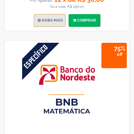
Por Apenas:
Ou à vista: R$ 297.00
SAIBA MAIS
COMPRAR
75%
off