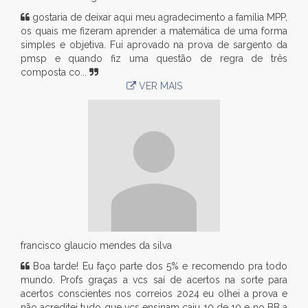
gostaria de deixar aqui meu agradecimento a família MPP,
os quais me fizeram aprender a matemática de uma forma
simples e objetiva. Fui aprovado na prova de sargento da
pmsp e quando fiz uma questão de regra de três
composta co...
VER MAIS
francisco glaucio mendes da silva
Boa tarde! Eu faço parte dos 5% e recomendo pra todo
mundo. Profs graças a vcs saí de acertos na sorte para
acertos conscientes nos correios 2024 eu olhei a prova e
não acreditei tudo que vcs ensinam caiu 10 de 10 e no BB a