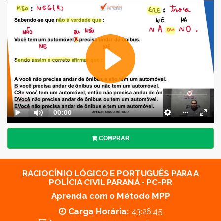
COMPRAR
RACIOCÍNIO LÓGICO E PORTUGUÊS PARA A
POLÍCIA CIVIL PARANÁ - PC-PR
Aprenda com o Método MPP
Carga Horária:
43:26:45