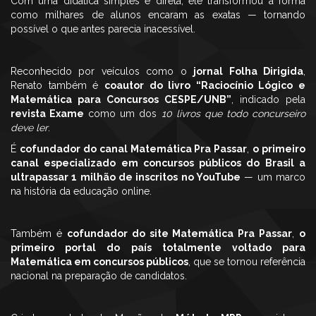
Com uma didática simples e direta, ele transformou a forma
como milhares de alunos encaram as exatas — tornando
possível o que antes parecia inacessível.
Reconhecido por veículos como o
jornal Folha Dirigida
,
Renato também é
coautor do livro “Raciocínio Lógico e
Matemática para Concursos CESPE/UNB”
, indicado pela
revista Exame
como um dos
10 livros que todo concurseiro
deve ler
.
É
cofundador do canal Matemática Pra Passar
,
o primeiro
canal especializado em concursos públicos do Brasil a
ultrapassar 1 milhão de inscritos no YouTube
— um marco
na história da educação online.
Também é
cofundador do site Matemática Pra Passar
,
o
primeiro portal do país totalmente voltado para
Matemática em concursos públicos
, que se tornou referência
nacional na preparação de candidatos.