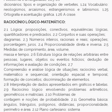
dicionários: tipos e organização de verbetes. 1.24 Vocabulário:
neologismos, arcaísmos, estrangeirismos e latinismos. 1.25
Ortografia e acentuação gráfica. 1.26 A crase.
RACIOCÍNIO LÓGICO-MATEMÁTICO:
2.1 Lógica: proposições, conectivos, equivalências lógicas,
quantificadores e predicados. 2.2 Conjuntos e suas operações;
diagramas. 2.3 Números inteiros, racionais e reais; operações;
porcentagem; juros. 2.4 Proporcionalidade direta e inversa. 2.5
Medidas de comprimento, área, volume,
massa e tempo. 2.6 Estrutura lógica de relações arbitrárias entre
pessoas, lugares, objetos ou eventos fictícios; dedução de
informações e avaliação de condições. 2.7
Compreensão e análise lógica de situações: raciocínio verbal,
matemático e sequencial; orientação espacial e temporal;
formação de conceitos; discriminação de elementos.
2.8 Interpretação de dados apresentados em gráficos e tabelas.
2.9 Raciocínio lógico envolvendo problemas aritméticos,
geométricos e matriciais. 2.10 Problemas de
contagem e noções de probabilidade. 2.11 Geometria básica:
ângulos, triângulos, polígonos, distâncias, proporcionalidade,
perímetro e área. 2.12 Plano cartesiano: sistema