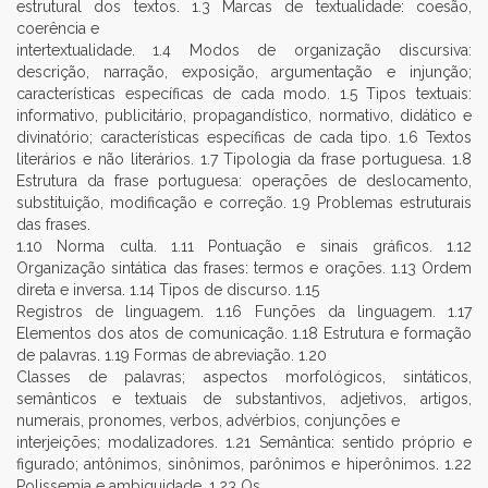
estrutural dos textos. 1.3 Marcas de textualidade: coesão,
coerência e
intertextualidade. 1.4 Modos de organização discursiva:
descrição, narração, exposição, argumentação e injunção;
características específicas de cada modo. 1.5 Tipos textuais:
informativo, publicitário, propagandístico, normativo, didático e
divinatório; características específicas de cada tipo. 1.6 Textos
literários e não literários. 1.7 Tipologia da frase portuguesa. 1.8
Estrutura da frase portuguesa: operações de deslocamento,
substituição, modificação e correção. 1.9 Problemas estruturais
das frases.
1.10 Norma culta. 1.11 Pontuação e sinais gráficos. 1.12
Organização sintática das frases: termos e orações. 1.13 Ordem
direta e inversa. 1.14 Tipos de discurso. 1.15
Registros de linguagem. 1.16 Funções da linguagem. 1.17
Elementos dos atos de comunicação. 1.18 Estrutura e formação
de palavras. 1.19 Formas de abreviação. 1.20
Classes de palavras; aspectos morfológicos, sintáticos,
semânticos e textuais de substantivos, adjetivos, artigos,
numerais, pronomes, verbos, advérbios, conjunções e
interjeições; modalizadores. 1.21 Semântica: sentido próprio e
figurado; antônimos, sinônimos, parônimos e hiperônimos. 1.22
Polissemia e ambiguidade. 1.23 Os