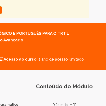
ÓGICO E PORTUGUÊS PARA O TRT 1
ao Avançado
Acesso ao curso:
1 ano de acesso ilimitado
Conteúdo do Módulo
ogramático
Diferencial MPP