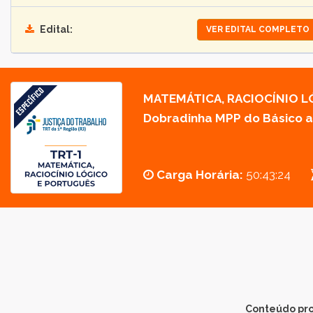
Edital:
VER EDITAL COMPLETO
MATEMÁTICA, RACIOCÍNIO L
Dobradinha MPP do Básico 
Carga Horária:
50:43:24
Conteúdo pr