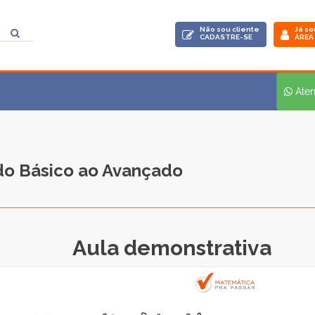
Não sou cliente
Já so
CADASTRE-SE
ÁREA
Ate
 do Básico ao Avançado
Aula demonstrativa