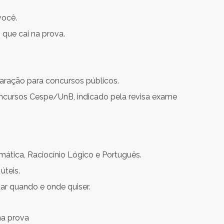
você.
que cai na prova.
aração para concursos públicos.
oncursos Cespe/UnB, indicado pela revisa exame
tica, Raciocínio Lógico e Português.
úteis.
dar quando e onde quiser.
na prova