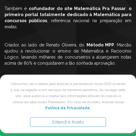
Também é
cofundador do site Matemática Pra Passar
,
o
primeiro portal totalmente dedicado à Matemática para
concursos públicos
, referência nacional na preparação em
exatas.
Criador, ao lado de Renato Oliveira, do
Método MPP
, Marcão
ajudou a revolucionar o ensino de Matemática e Raciocínio
Lógico, levando milhares de concurseiros a alcançarem notas
acima de 80% e conquistarem a tão sonhada aprovação.
Desde
2006
, ele se dedica integralmente à
preparação de
Utilizamos seus dados para analisar e personalizar nosso EAD durante
candidatos para concursos públicos
, tendo atuado nos
a sua navegação e em serviços de terceiros parceiros. Ao navegar pelo
principais cursos presenciais do Rio de Janeiro e levado seu
Promoção especial
site, você autoriza a coletar tais informações através do cookies e
método para todo o Brasil através do ensino online.
utilizá-las para essas finalidades. Em caso de dúvidas, acesse nossa
De: R$ 794.00
Política de Privacidade.
12 x de R$ 26,53
Por Apenas:
Hoje, o trabalho de Marcão e do
Matemática Pra Passar
é
Ou à vista: R$ 257.00
Entendi e Aceito
reconhecido em todo o país —
como uma referência que
COMPRAR
abriu portas, inspirou gerações e marcou o início de uma