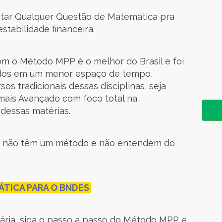
retar Qualquer Questão de Matemática pra
tabilidade financeira.
m o Método MPP é o melhor do Brasil e foi
ados em um menor espaço de tempo,
os tradicionais dessas disciplinas, seja
 mais Avançado com foco total na
 dessas matérias.
que não têm um método e não entendem do
TICA PARA O BNDES
iária, siga o passo a passo do Método MPP e