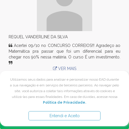
REQUEL VANDERLINE DA SILVA
Acertei 09/10 no CONCURSO CORREIOS!!! Agradeço ao
Matemática pra passar que foi um diferencial para eu
chegar nos 90% nessa matéria. O curso É um investimento.
VER MAIS
Utilizamos seus dados para analisar e personalizar nosso EAD durante
a sua navegação e em serviços de terceiros parceiros. Ao navegar pelo
Promoção especial
DEIXE SEU DEPOIMENTO
site, você autoriza a coletar tais informações através do cookies e
utilizá-las para essas finalidades. Em caso de dúvidas, acesse nossa
De: R$ 794.00
Política de Privacidade.
12x de R$ 30,66
Por Apenas:
Ou à vista: R$ 297.00
Entendi e Aceito
COMPRAR