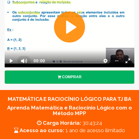
COMPRAR
MATEMÁTICA E RACIOCÍNIO LÓGICO PARA TJ BA
Aprenda Matemática e Raciocínio Lógico com o
Método MPP
Carga Horária:
30:43:24
Acesso ao curso:
1 ano de acesso ilimitado