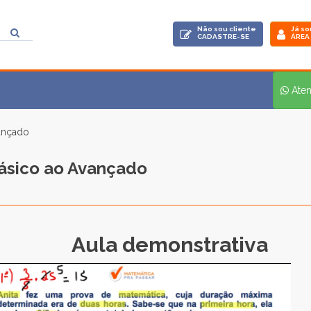
Não sou cliente
Já so
CADASTRE-SE
ÁREA
Ate
ançado
ásico ao Avançado
Aula demonstrativa