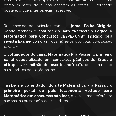
Com uma didática simples e direta, ele transformou a forma
como milhares de alunos encaram as exatas — tornando
possível o que antes parecia inacessível.
Reconhecido por veículos como o
jornal Folha Dirigida
,
Renato também é
coautor do livro “Raciocínio Lógico e
Matemática para Concursos CESPE/UNB”
, indicado pela
revista Exame
como um dos
10 livros que todo concurseiro
deve ler
.
É
cofundador do canal Matemática Pra Passar
,
o primeiro
canal especializado em concursos públicos do Brasil a
ultrapassar 1 milhão de inscritos no YouTube
— um marco
na história da educação online.
Também é
cofundador do site Matemática Pra Passar
,
o
primeiro portal do país totalmente voltado para
Matemática em concursos públicos
, que se tornou referência
nacional na preparação de candidatos.