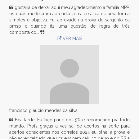
gostaria de deixar aqui meu agradecimento a família MPP,
os quais me fizeram aprender a matemática de uma forma
simples e objetiva. Fui aprovado na prova de sargento da
pmsp e quando fiz uma questão de regra de três
composta co...
VER MAIS
francisco glaucio mendes da silva
Boa tarde! Eu faço parte dos 5% e recomendo pra todo
mundo. Profs graças a vcs saí de acertos na sorte para
acertos conscientes nos correios 2024 eu olhei a prova e
não acreditei tudo que vcs ensinam caiu 10 de 10 e no BB a