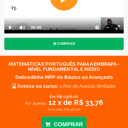
COMPRAR
MATEMÁTICA E PORTUGUÊS PARA A EMBRAPA -
NÍVEL FUNDAMENTAL E MÉDIO
Dobradinha MPP do Básico ao Avançado
Acesso ao curso:
1 Ano de Acesso Ilimitado.
De: R$ 1308.00
12 x de R$ 33,76
Por Apenas:
Ou à vista: R$ 327.00
COMPRAR